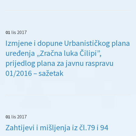
01
lis
2017
Izmjene i dopune Urbanističkog plana
uređenja „Zračna luka Čilipi”,
prijedlog plana za javnu raspravu
01/2016 – sažetak
01
lis
2017
Zahtijevi i mišljenja iz čl.79 i 94