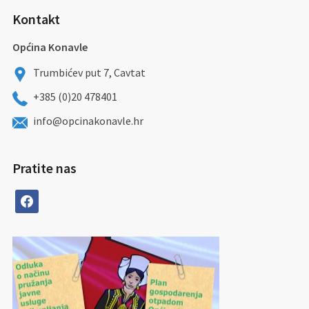
Kontakt
Općina Konavle
Trumbićev put 7, Cavtat
+385 (0)20 478401
info@opcinakonavle.hr
Pratite nas
facebook