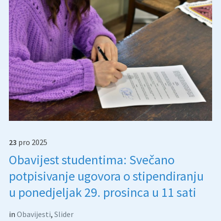
23
pro
2025
Obavijest studentima: Svečano
potpisivanje ugovora o stipendiranju
u ponedjeljak 29. prosinca u 11 sati
in
Obavijesti
,
Slider