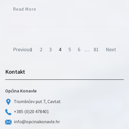
Read More
Previous
1
2
3
4
5
6
…
81
Next
Kontakt
Općina Konavle
Trumbićev put 7, Cavtat
+385 (0)20 478401
info@opcinakonavle.hr