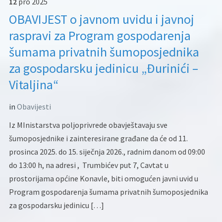
12
pro
2025
OBAVIJEST o javnom uvidu i javnoj
raspravi za Program gospodarenja
šumama privatnih šumoposjednika
za gospodarsku jedinicu „Đurinići –
Vitaljina“
in
Obavijesti
Iz MInistarstva poljoprivrede obavještavaju sve
šumoposjednike i zainteresirane građane da će od 11.
prosinca 2025. do 15. siječnja 2026., radnim danom od 09:00
do 13:00 h, na adresi , Trumbićev put 7, Cavtat u
prostorijama općine Konavle, biti omogućen javni uvid u
Program gospodarenja šumama privatnih šumoposjednika
za gospodarsku jedinicu […]