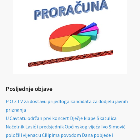
Posljednje objave
P O Z I V za dostavu prijedloga kandidata za dodjelu javnih
priznanja
U Cavtatu održan prvi koncert Dječje klape Škatulica
Načelnik Lasić i predsjednik Općinskog vijeća Ivo Simović
položili vijenac u Čilipima povodom Dana pobjede i