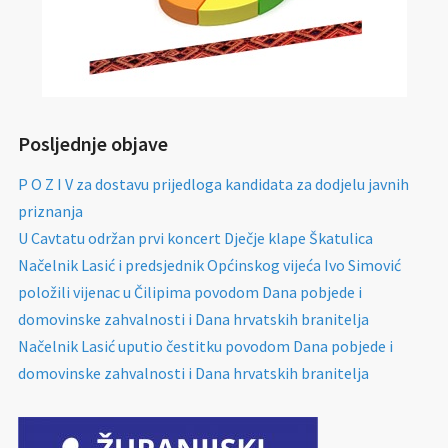
Posljednje objave
P O Z I V za dostavu prijedloga kandidata za dodjelu javnih
priznanja
U Cavtatu održan prvi koncert Dječje klape Škatulica
Načelnik Lasić i predsjednik Općinskog vijeća Ivo Simović
položili vijenac u Čilipima povodom Dana pobjede i
domovinske zahvalnosti i Dana hrvatskih branitelja
Načelnik Lasić uputio čestitku povodom Dana pobjede i
domovinske zahvalnosti i Dana hrvatskih branitelja