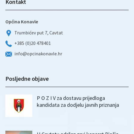
Kontakt
Općina Konavle
Trumbićev put 7, Cavtat
+385 (0)20 478401
info@opcinakonavle.hr
Posljedne objave
P O Z I V za dostavu prijedloga
kandidata za dodjelu javnih priznanja