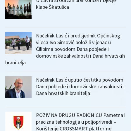
U Cavtatu održan prvi koncert Dječje
klape Škatulica
Načelnik Lasić i predsjednik Općinskog
vijeća Ivo Simović položili vijenac u
Čilipima povodom Dana pobjede i
domovinske zahvalnosti i Dana hrvatskih
branitelja
Načelnik Lasić uputio čestitku povodom
Dana pobjede i domovinske zahvalnosti i
Dana hrvatskih branitelja
POZIV NA DRUGU RADIONICU Pametna i
precizna tehnologija u poljoprivredi –
Korištenje CROSSMART platforme