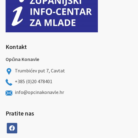
Kontakt
Općina Konavle
Trumbićev put 7, Cavtat
+385 (0)20 478401
info@opcinakonavle.hr
Pratite nas
facebook