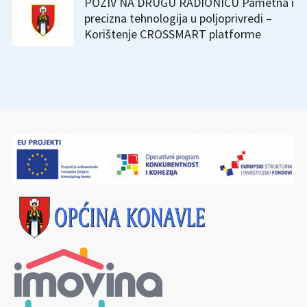
POZIV NA DRUGU RADIONICU Pametna i
precizna tehnologija u poljoprivredi –
Korištenje CROSSMART platforme