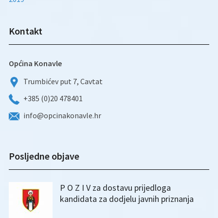
Kontakt
Općina Konavle
Trumbićev put 7, Cavtat
+385 (0)20 478401
info@opcinakonavle.hr
Posljedne objave
P O Z I V za dostavu prijedloga
kandidata za dodjelu javnih priznanja