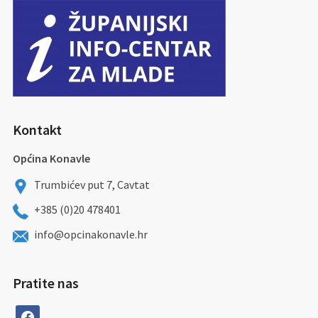
Kontakt
Općina Konavle
Trumbićev put 7, Cavtat
+385 (0)20 478401
info@opcinakonavle.hr
Pratite nas
facebook