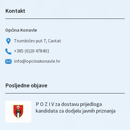
Kontakt
Općina Konavle
Trumbićev put 7, Cavtat
+385 (0)20 478401
info@opcinakonavle.hr
Posljedne objave
P O Z I V za dostavu prijedloga
kandidata za dodjelu javnih priznanja