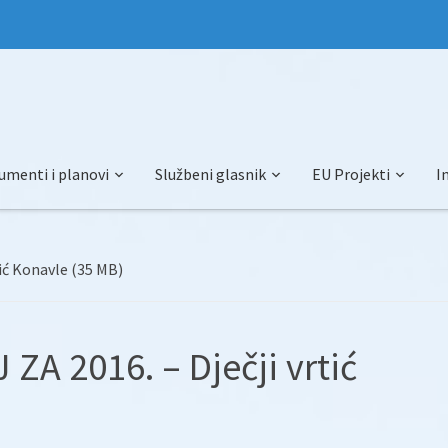
umenti i planovi
Službeni glasnik
EU Projekti
I
ić Konavle (35 MB)
ZA 2016. – Dječji vrtić