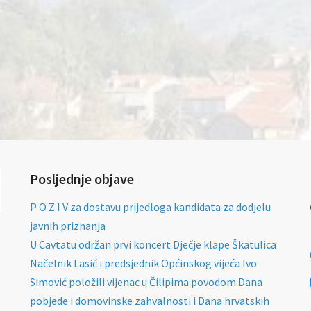
Posljednje objave
P O Z I V za dostavu prijedloga kandidata za dodjelu
javnih priznanja
U Cavtatu održan prvi koncert Dječje klape Škatulica
Načelnik Lasić i predsjednik Općinskog vijeća Ivo
Simović položili vijenac u Čilipima povodom Dana
pobjede i domovinske zahvalnosti i Dana hrvatskih