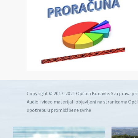
Copyright © 2017-2021 Općina Konavle. Sva prava pr
Audio i video materijali objavljeni na stranicama Opć
upotrebu u promidžbene svrhe