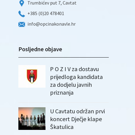
Trumbićev put 7, Cavtat
+385 (0)20 478401
info@opcinakonavle.hr
Posljedne objave
P O Z I V za dostavu
prijedloga kandidata
za dodjelu javnih
priznanja
U Cavtatu održan prvi
koncert Dječje klape
Škatulica