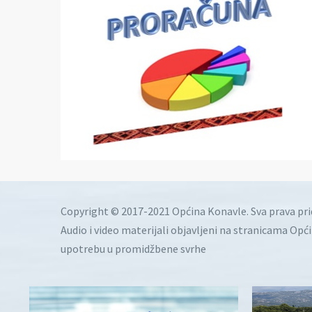
Copyright © 2017-2021 Općina Konavle. Sva prava pr
Audio i video materijali objavljeni na stranicama Opć
upotrebu u promidžbene svrhe