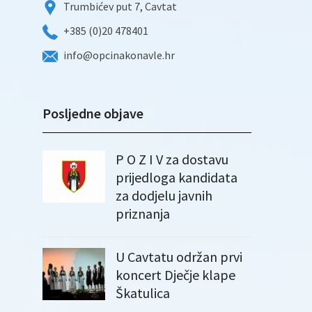
Trumbićev put 7, Cavtat
+385 (0)20 478401
info@opcinakonavle.hr
Posljedne objave
P O Z I V za dostavu
prijedloga kandidata
za dodjelu javnih
priznanja
U Cavtatu održan prvi
koncert Dječje klape
Škatulica