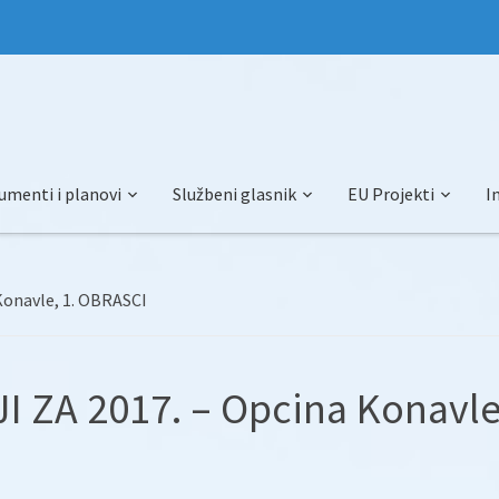
umenti i planovi
Službeni glasnik
EU Projekti
I
Konavle, 1. OBRASCI
I ZA 2017. – Opcina Konavle