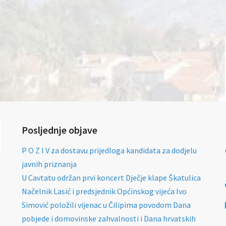
Posljednje objave
P O Z I V za dostavu prijedloga kandidata za dodjelu
javnih priznanja
U Cavtatu održan prvi koncert Dječje klape Škatulica
Načelnik Lasić i predsjednik Općinskog vijeća Ivo
Simović položili vijenac u Čilipima povodom Dana
pobjede i domovinske zahvalnosti i Dana hrvatskih