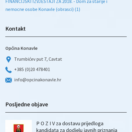
FINANCIJSKI IZVJESTAJI ZA 2018. - Dom za starije i
nemocne osobe Konavle (obrasci) (1)
Kontakt
Općina Konavle
Trumbićev put 7, Cavtat
+385 (0)20 478401
info@opcinakonavle.hr
Posljedne objave
P O Z I V za dostavu prijedloga
kandidata za dodjelu javnih priznanja