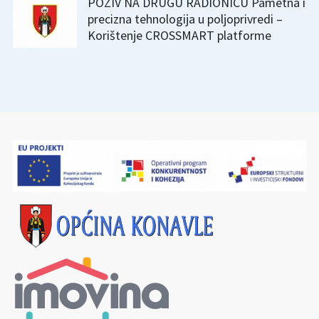
POZIV NA DRUGU RADIONICU Pametna i
precizna tehnologija u poljoprivredi –
Korištenje CROSSMART platforme