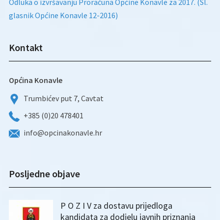
Odluka o izvršavanju Proračuna Općine Konavle za 2017. (Sl.
glasnik Općine Konavle 12-2016)
Kontakt
Općina Konavle
Trumbićev put 7, Cavtat
+385 (0)20 478401
info@opcinakonavle.hr
Posljedne objave
P O Z I V za dostavu prijedloga
kandidata za dodjelu javnih priznanja