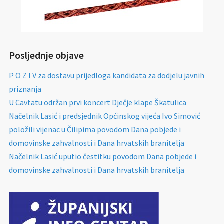
Posljednje objave
P O Z I V za dostavu prijedloga kandidata za dodjelu javnih
priznanja
U Cavtatu održan prvi koncert Dječje klape Škatulica
Načelnik Lasić i predsjednik Općinskog vijeća Ivo Simović
položili vijenac u Čilipima povodom Dana pobjede i
domovinske zahvalnosti i Dana hrvatskih branitelja
Načelnik Lasić uputio čestitku povodom Dana pobjede i
domovinske zahvalnosti i Dana hrvatskih branitelja