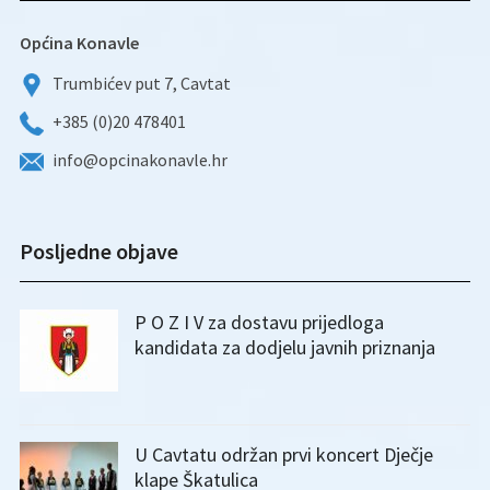
Općina Konavle
Trumbićev put 7, Cavtat
+385 (0)20 478401
info@opcinakonavle.hr
Posljedne objave
P O Z I V za dostavu prijedloga
kandidata za dodjelu javnih priznanja
U Cavtatu održan prvi koncert Dječje
klape Škatulica