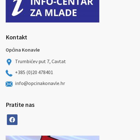
Kontakt
Općina Konavle
Trumbićev put 7, Cavtat
+385 (0)20 478401
info@opcinakonavle.hr
Pratite nas
facebook