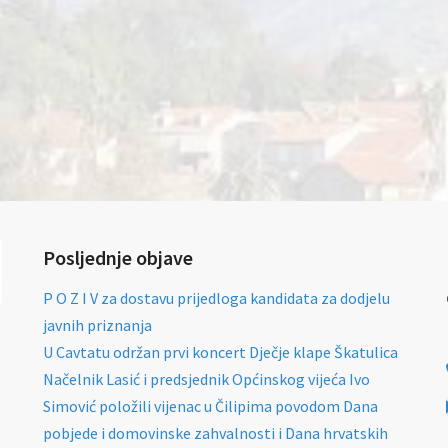
Posljednje objave
P O Z I V za dostavu prijedloga kandidata za dodjelu
javnih priznanja
U Cavtatu održan prvi koncert Dječje klape Škatulica
Načelnik Lasić i predsjednik Općinskog vijeća Ivo
Simović položili vijenac u Čilipima povodom Dana
pobjede i domovinske zahvalnosti i Dana hrvatskih