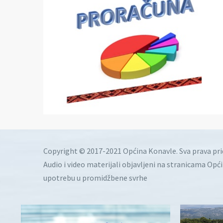
Copyright © 2017-2021 Općina Konavle. Sva prava pr
Audio i video materijali objavljeni na stranicama Opć
upotrebu u promidžbene svrhe