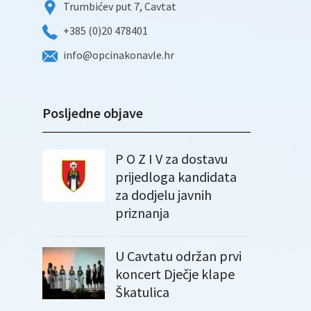
Trumbićev put 7, Cavtat
+385 (0)20 478401
info@opcinakonavle.hr
Posljedne objave
P O Z I V za dostavu
prijedloga kandidata
za dodjelu javnih
priznanja
U Cavtatu održan prvi
koncert Dječje klape
Škatulica