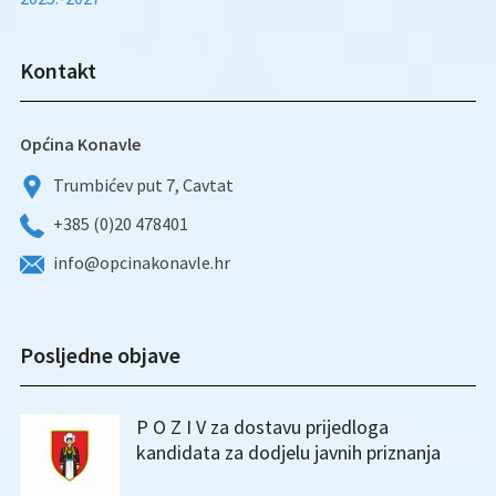
Kontakt
Općina Konavle
Trumbićev put 7, Cavtat
+385 (0)20 478401
info@opcinakonavle.hr
Posljedne objave
P O Z I V za dostavu prijedloga
kandidata za dodjelu javnih priznanja