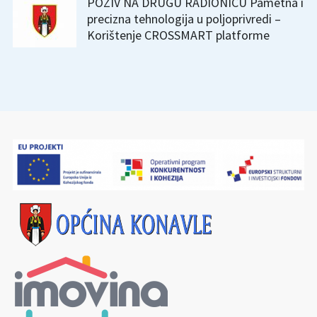
POZIV NA DRUGU RADIONICU Pametna i
precizna tehnologija u poljoprivredi –
Korištenje CROSSMART platforme