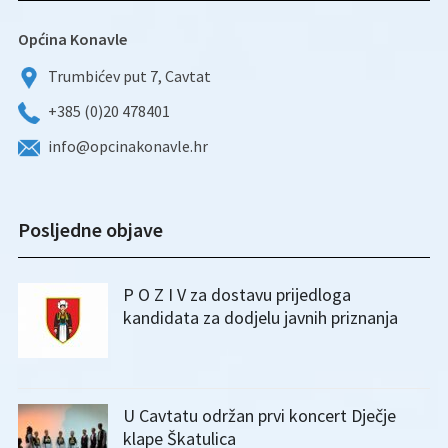
Općina Konavle
Trumbićev put 7, Cavtat
+385 (0)20 478401
info@opcinakonavle.hr
Posljedne objave
P O Z I V za dostavu prijedloga
kandidata za dodjelu javnih priznanja
U Cavtatu održan prvi koncert Dječje
klape Škatulica