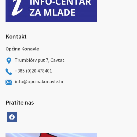
Kontakt
Općina Konavle
Trumbićev put 7, Cavtat
+385 (0)20 478401
info@opcinakonavle.hr
Pratite nas
facebook