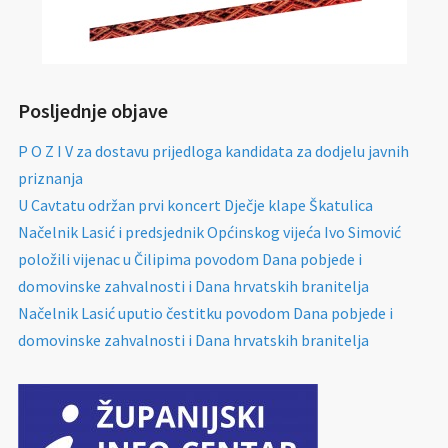
Posljednje objave
P O Z I V za dostavu prijedloga kandidata za dodjelu javnih
priznanja
U Cavtatu održan prvi koncert Dječje klape Škatulica
Načelnik Lasić i predsjednik Općinskog vijeća Ivo Simović
položili vijenac u Čilipima povodom Dana pobjede i
domovinske zahvalnosti i Dana hrvatskih branitelja
Načelnik Lasić uputio čestitku povodom Dana pobjede i
domovinske zahvalnosti i Dana hrvatskih branitelja