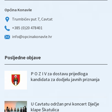
Općina Konavle
Trumbićev put 7, Cavtat
+385 (0)20 478401
info@opcinakonavle.hr
Posljedne objave
P O Z I V za dostavu prijedloga
kandidata za dodjelu javnih priznanja
U Cavtatu održan prvi koncert Dječje
klape Škatulica