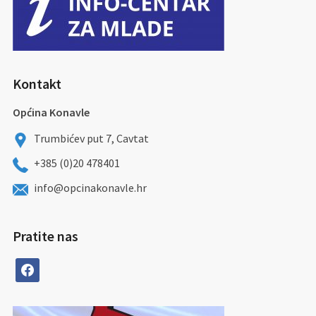
Kontakt
Općina Konavle
Trumbićev put 7, Cavtat
+385 (0)20 478401
info@opcinakonavle.hr
Pratite nas
facebook