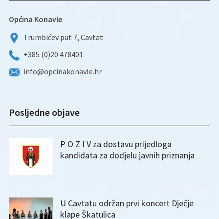
Općina Konavle
Trumbićev put 7, Cavtat
+385 (0)20 478401
info@opcinakonavle.hr
Posljedne objave
P O Z I V za dostavu prijedloga
kandidata za dodjelu javnih priznanja
U Cavtatu održan prvi koncert Dječje
klape Škatulica