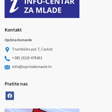
Kontakt
Općina Konavle
Trumbićev put 7, Cavtat
+385 (0)20 478401
info@opcinakonavle.hr
Pratite nas
facebook