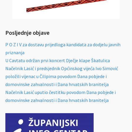
Posljednje objave
P O Z I V za dostavu prijedloga kandidata za dodjelu javnih
priznanja
U Cavtatu održan prvi koncert Dječje klape Škatulica
Načelnik Lasić i predsjednik Općinskog vijeća Ivo Simović
položili vijenac u Čilipima povodom Dana pobjede i
domovinske zahvalnosti i Dana hrvatskih branitelja
Načelnik Lasić uputio čestitku povodom Dana pobjede i
domovinske zahvalnosti i Dana hrvatskih branitelja