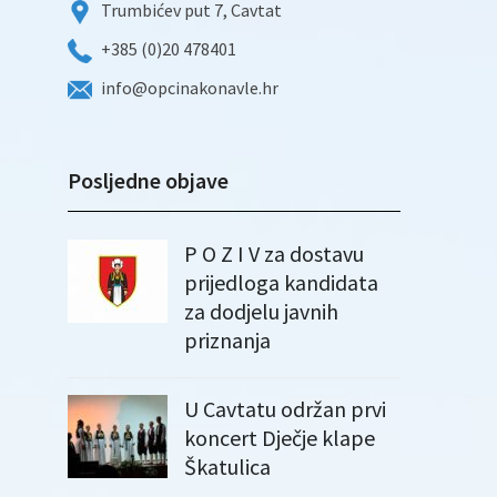
Trumbićev put 7, Cavtat
+385 (0)20 478401
info@opcinakonavle.hr
Posljedne objave
P O Z I V za dostavu
prijedloga kandidata
za dodjelu javnih
priznanja
U Cavtatu održan prvi
koncert Dječje klape
Škatulica