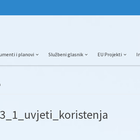
umenti i planovi
Službeni glasnik
EU Projekti
I
a
_1_uvjeti_koristenja