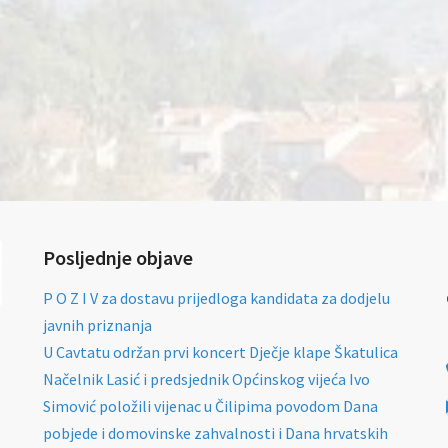
Posljednje objave
P O Z I V za dostavu prijedloga kandidata za dodjelu
javnih priznanja
U Cavtatu održan prvi koncert Dječje klape Škatulica
Načelnik Lasić i predsjednik Općinskog vijeća Ivo
Simović položili vijenac u Čilipima povodom Dana
pobjede i domovinske zahvalnosti i Dana hrvatskih