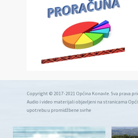
Copyright © 2017-2021 Općina Konavle. Sva prava pr
Audio i video materijali objavljeni na stranicama Opć
upotrebu u promidžbene svrhe