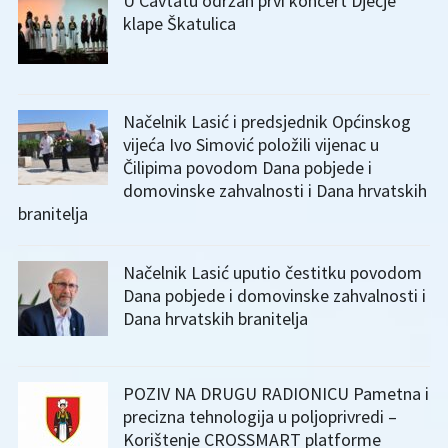
U Cavtatu održan prvi koncert Dječje
klape Škatulica
Načelnik Lasić i predsjednik Općinskog
vijeća Ivo Simović položili vijenac u
Čilipima povodom Dana pobjede i
domovinske zahvalnosti i Dana hrvatskih
branitelja
Načelnik Lasić uputio čestitku povodom
Dana pobjede i domovinske zahvalnosti i
Dana hrvatskih branitelja
POZIV NA DRUGU RADIONICU Pametna i
precizna tehnologija u poljoprivredi –
Korištenje CROSSMART platforme