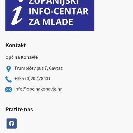
Kontakt
Općina Konavle
Trumbićev put 7, Cavtat
+385 (0)20 478401
info@opcinakonavle.hr
Pratite nas
facebook