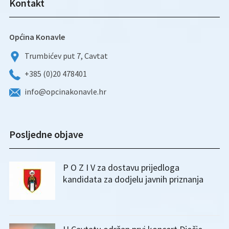
Kontakt
Općina Konavle
Trumbićev put 7, Cavtat
+385 (0)20 478401
info@opcinakonavle.hr
Posljedne objave
P O Z I V za dostavu prijedloga
kandidata za dodjelu javnih priznanja