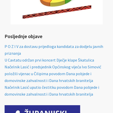
Posljednje objave
P O Z I V za dostavu prijedloga kandidata za dodjelu javnih
priznanja
U Cavtatu održan prvi koncert Dječje klape Škatulica
Načelnik Lasić i predsjednik Općinskog vijeća Ivo Simović
položili vijenac u Čilipima povodom Dana pobjede i
domovinske zahvalnosti i Dana hrvatskih branitelja
Načelnik Lasić uputio čestitku povodom Dana pobjede i
domovinske zahvalnosti i Dana hrvatskih branitelja