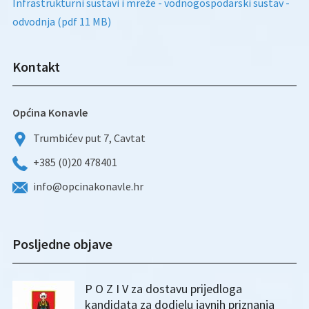
Infrastrukturni sustavi i mreže - vodnogospodarski sustav -
odvodnja (pdf 11 MB)
Kontakt
Općina Konavle
Trumbićev put 7, Cavtat
+385 (0)20 478401
info@opcinakonavle.hr
Posljedne objave
P O Z I V za dostavu prijedloga
kandidata za dodjelu javnih priznanja