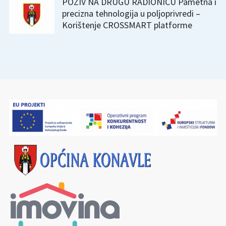
POZIV NA DRUGU RADIONICU Pametna i
precizna tehnologija u poljoprivredi –
Korištenje CROSSMART platforme