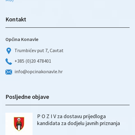
Kontakt
Općina Konavle
Trumbićev put 7, Cavtat
+385 (0)20 478401
info@opcinakonavle.hr
Posljedne objave
P O Z I V za dostavu prijedloga
kandidata za dodjelu javnih priznanja