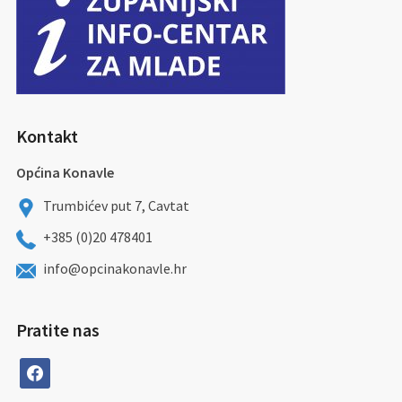
Kontakt
Općina Konavle
Trumbićev put 7, Cavtat
+385 (0)20 478401
info@opcinakonavle.hr
Pratite nas
facebook