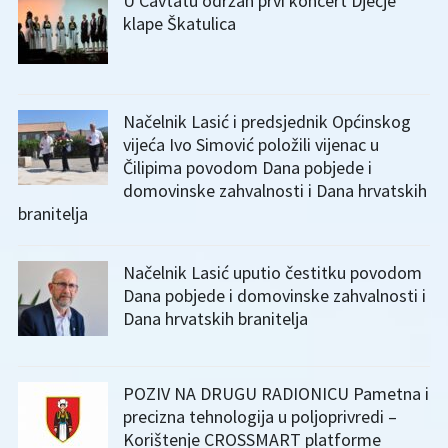
U Cavtatu održan prvi koncert Dječje
klape Škatulica
Načelnik Lasić i predsjednik Općinskog
vijeća Ivo Simović položili vijenac u
Čilipima povodom Dana pobjede i
domovinske zahvalnosti i Dana hrvatskih
branitelja
Načelnik Lasić uputio čestitku povodom
Dana pobjede i domovinske zahvalnosti i
Dana hrvatskih branitelja
POZIV NA DRUGU RADIONICU Pametna i
precizna tehnologija u poljoprivredi –
Korištenje CROSSMART platforme