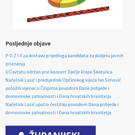
Posljednje objave
P O Z I V za dostavu prijedloga kandidata za dodjelu javnih
priznanja
U Cavtatu održan prvi koncert Dječje klape Škatulica
Načelnik Lasić i predsjednik Općinskog vijeća Ivo Simović
položili vijenac u Čilipima povodom Dana pobjede i
domovinske zahvalnosti i Dana hrvatskih branitelja
Načelnik Lasić uputio čestitku povodom Dana pobjede i
domovinske zahvalnosti i Dana hrvatskih branitelja