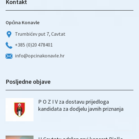
Kontakt
Općina Konavle
Trumbićev put 7, Cavtat
+385 (0)20 478401
info@opcinakonavle.hr
Posljedne objave
P O Z I V za dostavu prijedloga
kandidata za dodjelu javnih priznanja