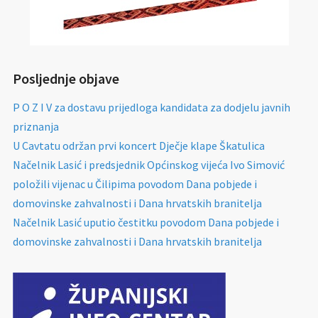
Posljednje objave
P O Z I V za dostavu prijedloga kandidata za dodjelu javnih
priznanja
U Cavtatu održan prvi koncert Dječje klape Škatulica
Načelnik Lasić i predsjednik Općinskog vijeća Ivo Simović
položili vijenac u Čilipima povodom Dana pobjede i
domovinske zahvalnosti i Dana hrvatskih branitelja
Načelnik Lasić uputio čestitku povodom Dana pobjede i
domovinske zahvalnosti i Dana hrvatskih branitelja