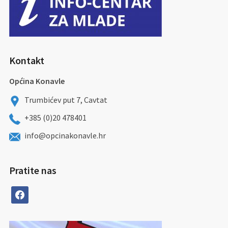
Kontakt
Općina Konavle
Trumbićev put 7, Cavtat
+385 (0)20 478401
info@opcinakonavle.hr
Pratite nas
facebook