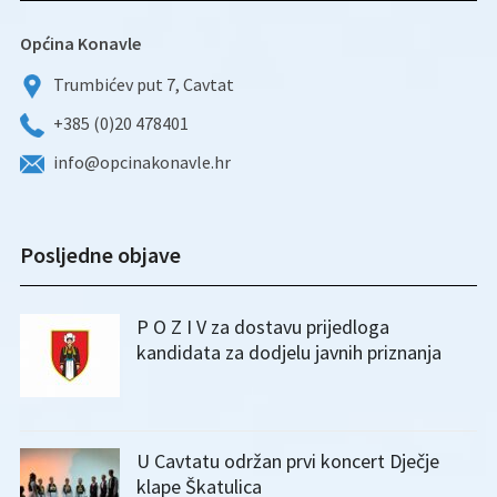
Općina Konavle
Trumbićev put 7, Cavtat
+385 (0)20 478401
info@opcinakonavle.hr
Posljedne objave
P O Z I V za dostavu prijedloga
kandidata za dodjelu javnih priznanja
U Cavtatu održan prvi koncert Dječje
klape Škatulica