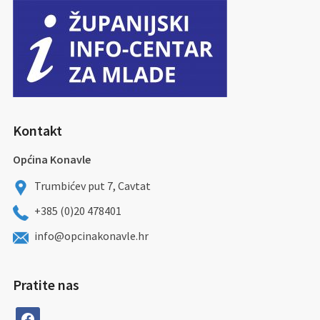
Kontakt
Općina Konavle
Trumbićev put 7, Cavtat
+385 (0)20 478401
info@opcinakonavle.hr
Pratite nas
facebook