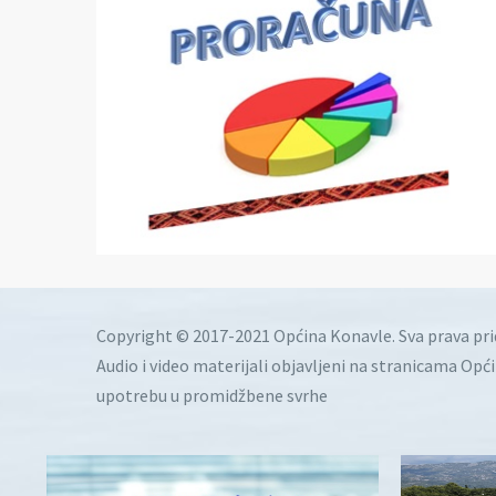
Copyright © 2017-2021 Općina Konavle. Sva prava pr
Audio i video materijali objavljeni na stranicama Opć
upotrebu u promidžbene svrhe