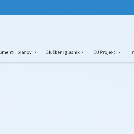
umenti i planovi
Službeni glasnik
EU Projekti
I