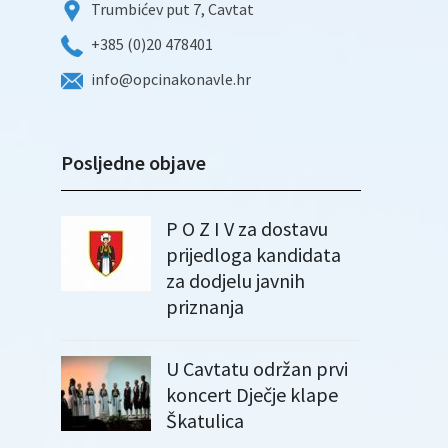
Trumbićev put 7, Cavtat
+385 (0)20 478401
info@opcinakonavle.hr
Posljedne objave
P O Z I V za dostavu
prijedloga kandidata
za dodjelu javnih
priznanja
U Cavtatu održan prvi
koncert Dječje klape
Škatulica