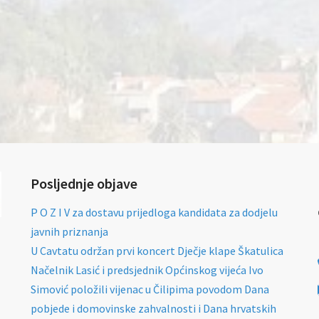
Posljednje objave
P O Z I V za dostavu prijedloga kandidata za dodjelu
javnih priznanja
U Cavtatu održan prvi koncert Dječje klape Škatulica
Načelnik Lasić i predsjednik Općinskog vijeća Ivo
Simović položili vijenac u Čilipima povodom Dana
pobjede i domovinske zahvalnosti i Dana hrvatskih