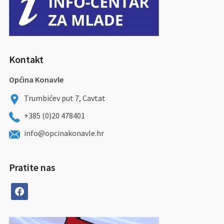
Kontakt
Općina Konavle
Trumbićev put 7, Cavtat
+385 (0)20 478401
info@opcinakonavle.hr
Pratite nas
facebook