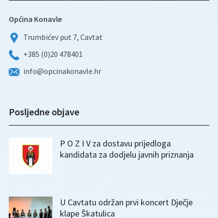
Općina Konavle
Trumbićev put 7, Cavtat
+385 (0)20 478401
info@opcinakonavle.hr
Posljedne objave
P O Z I V za dostavu prijedloga
kandidata za dodjelu javnih priznanja
U Cavtatu održan prvi koncert Dječje
klape Škatulica