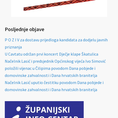
Posljednje objave
P O Z I V za dostavu prijedloga kandidata za dodjelu javnih
priznanja
U Cavtatu održan prvi koncert Dječje klape Škatulica
Načelnik Lasić i predsjednik Općinskog vijeća Ivo Simović
položili vijenac u Čilipima povodom Dana pobjede i
domovinske zahvalnosti i Dana hrvatskih branitelja
Načelnik Lasić uputio čestitku povodom Dana pobjede i
domovinske zahvalnosti i Dana hrvatskih branitelja