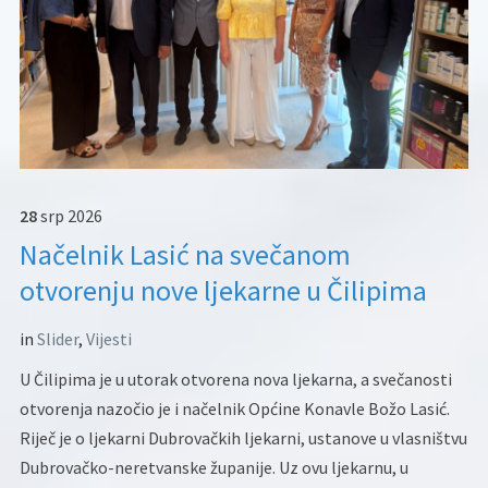
28
srp
2026
Načelnik Lasić na svečanom
otvorenju nove ljekarne u Čilipima
in
Slider
,
Vijesti
U Čilipima je u utorak otvorena nova ljekarna, a svečanosti
otvorenja nazočio je i načelnik Općine Konavle Božo Lasić.
Riječ je o ljekarni Dubrovačkih ljekarni, ustanove u vlasništvu
Dubrovačko-neretvanske županije. Uz ovu ljekarnu, u