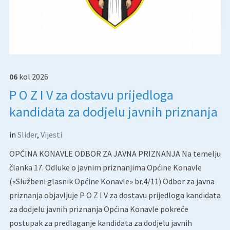
06
kol
2026
P O Z I V za dostavu prijedloga
kandidata za dodjelu javnih priznanja
in
Slider
,
Vijesti
OPĆINA KONAVLE ODBOR ZA JAVNA PRIZNANJA Na temelju
članka 17. Odluke o javnim priznanjima Općine Konavle
(«Službeni glasnik Općine Konavle» br.4/11) Odbor za javna
priznanja objavljuje P O Z I V za dostavu prijedloga kandidata
za dodjelu javnih priznanja Općina Konavle pokreće
postupak za predlaganje kandidata za dodjelu javnih