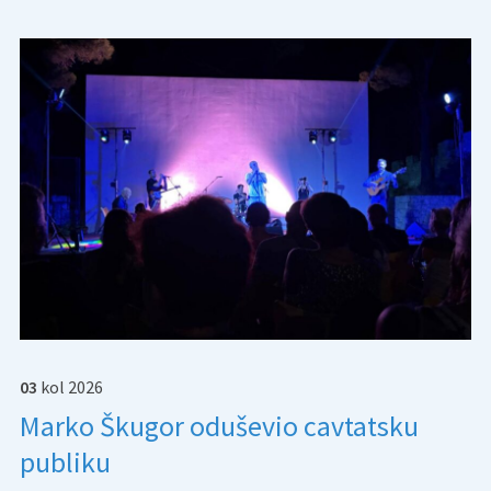
03
kol
2026
Marko Škugor oduševio cavtatsku
publiku