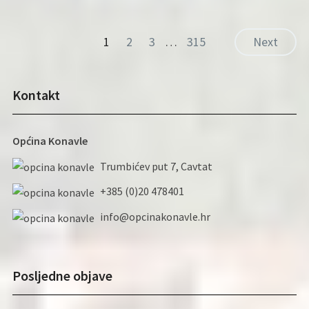
1
2
3
…
315
Next
Kontakt
Općina Konavle
Trumbićev put 7, Cavtat
+385 (0)20 478401
info@opcinakonavle.hr
Posljedne objave