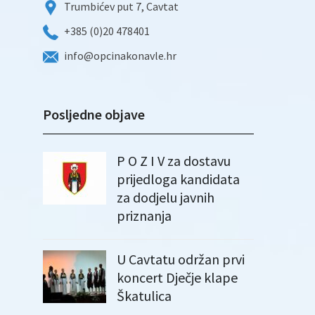
Trumbićev put 7, Cavtat
+385 (0)20 478401
info@opcinakonavle.hr
Posljedne objave
P O Z I V za dostavu
prijedloga kandidata
za dodjelu javnih
priznanja
U Cavtatu održan prvi
koncert Dječje klape
Škatulica