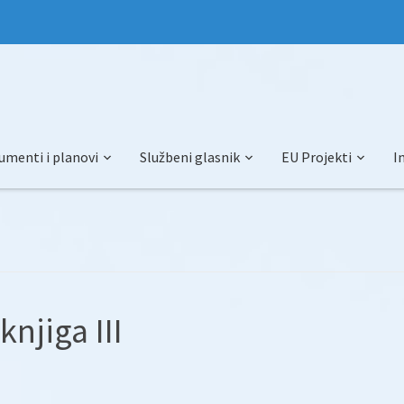
umenti i planovi
Službeni glasnik
EU Projekti
I
knjiga III