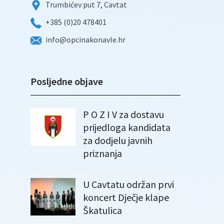
Trumbićev put 7, Cavtat
+385 (0)20 478401
info@opcinakonavle.hr
Posljedne objave
P O Z I V za dostavu
prijedloga kandidata
za dodjelu javnih
priznanja
U Cavtatu održan prvi
koncert Dječje klape
Škatulica