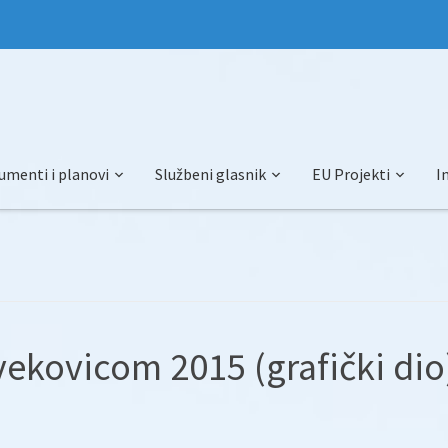
umenti i planovi
Službeni glasnik
EU Projekti
I
vekovicom 2015 (grafički dio