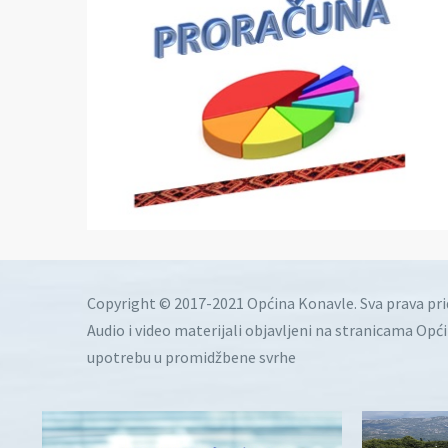
Copyright © 2017-2021 Općina Konavle. Sva prava pr
Audio i video materijali objavljeni na stranicama Opć
upotrebu u promidžbene svrhe