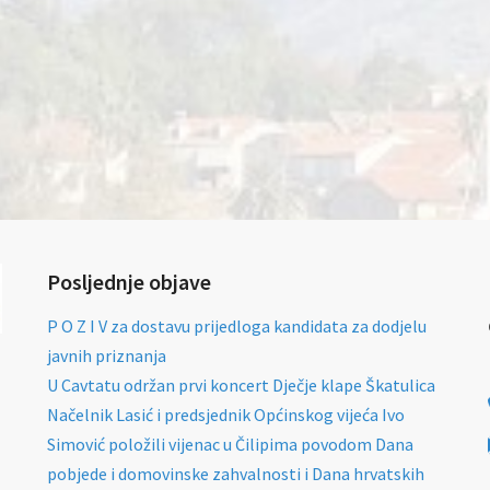
Posljednje objave
P O Z I V za dostavu prijedloga kandidata za dodjelu
javnih priznanja
U Cavtatu održan prvi koncert Dječje klape Škatulica
Načelnik Lasić i predsjednik Općinskog vijeća Ivo
Simović položili vijenac u Čilipima povodom Dana
pobjede i domovinske zahvalnosti i Dana hrvatskih