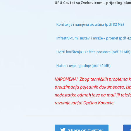
UPU Cavtat sa Zvekovicom – prijedlog plan
Korištenje i namjena površina (pdf 82 MB)
Infrastrukturni sustavi i mreže – promet (pdf 4
Uvjeti korištenja i zaštita prostora (pdf 39 MB)
Načini i uvjeti gradnje (pdf 40 MB)
NAPOMENA!
Zbog tehničkih problema koj
preuzimanja pojedinih dokumenata, ispr
nedostatke odmah jave na mail ili telefon
razumjevanju!
Općina Konavle
Share on Twitter