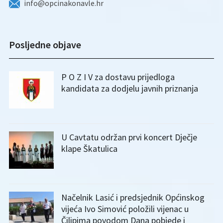
info@opcinakonavle.hr
Posljedne objave
P O Z I V za dostavu prijedloga
kandidata za dodjelu javnih priznanja
U Cavtatu održan prvi koncert Dječje
klape Škatulica
Načelnik Lasić i predsjednik Općinskog
vijeća Ivo Simović položili vijenac u
Čilipima povodom Dana pobjede i