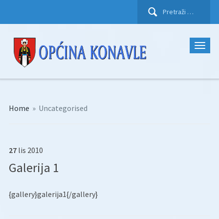
Pretraži:
Home
»
Uncategorised
27
lis
2010
Galerija 1
{gallery}galerija1{/gallery}