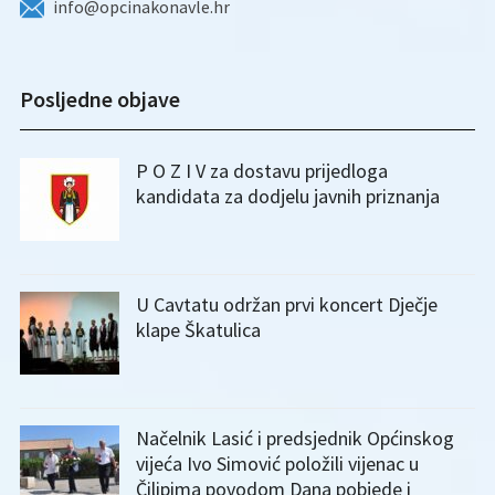
info@opcinakonavle.hr
Posljedne objave
P O Z I V za dostavu prijedloga
kandidata za dodjelu javnih priznanja
U Cavtatu održan prvi koncert Dječje
klape Škatulica
Načelnik Lasić i predsjednik Općinskog
vijeća Ivo Simović položili vijenac u
Čilipima povodom Dana pobjede i