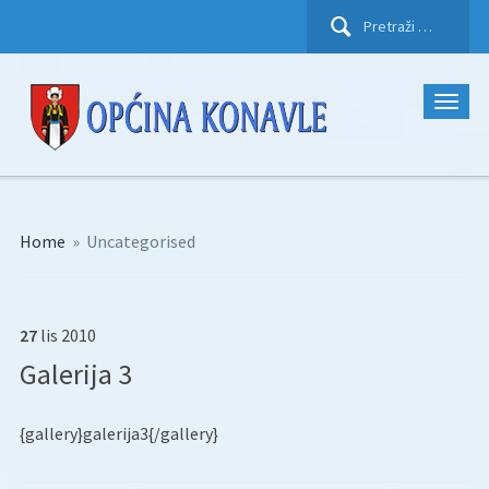
Pretraži:
Home
»
Uncategorised
27
lis
2010
Galerija 3
{gallery}galerija3{/gallery}