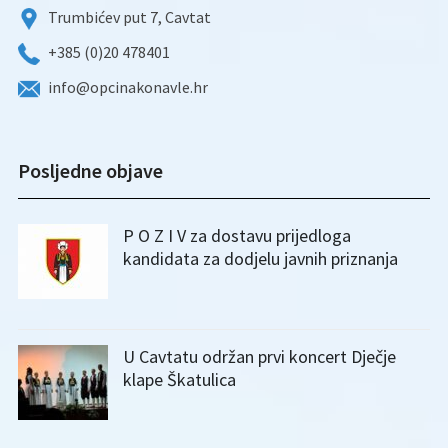
Trumbićev put 7, Cavtat
+385 (0)20 478401
info@opcinakonavle.hr
Posljedne objave
P O Z I V za dostavu prijedloga
kandidata za dodjelu javnih priznanja
U Cavtatu održan prvi koncert Dječje
klape Škatulica