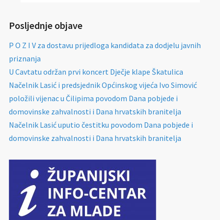
Posljednje objave
P O Z I V za dostavu prijedloga kandidata za dodjelu javnih
priznanja
U Cavtatu održan prvi koncert Dječje klape Škatulica
Načelnik Lasić i predsjednik Općinskog vijeća Ivo Simović
položili vijenac u Čilipima povodom Dana pobjede i
domovinske zahvalnosti i Dana hrvatskih branitelja
Načelnik Lasić uputio čestitku povodom Dana pobjede i
domovinske zahvalnosti i Dana hrvatskih branitelja