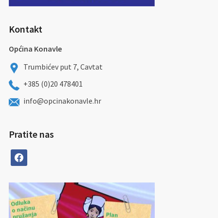
Kontakt
Općina Konavle
Trumbićev put 7, Cavtat
+385 (0)20 478401
info@opcinakonavle.hr
Pratite nas
facebook