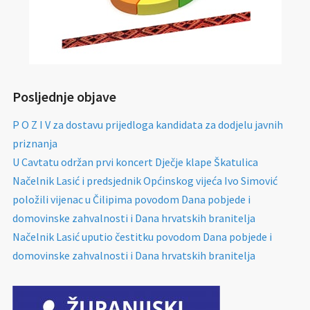
Posljednje objave
P O Z I V za dostavu prijedloga kandidata za dodjelu javnih
priznanja
U Cavtatu održan prvi koncert Dječje klape Škatulica
Načelnik Lasić i predsjednik Općinskog vijeća Ivo Simović
položili vijenac u Čilipima povodom Dana pobjede i
domovinske zahvalnosti i Dana hrvatskih branitelja
Načelnik Lasić uputio čestitku povodom Dana pobjede i
domovinske zahvalnosti i Dana hrvatskih branitelja