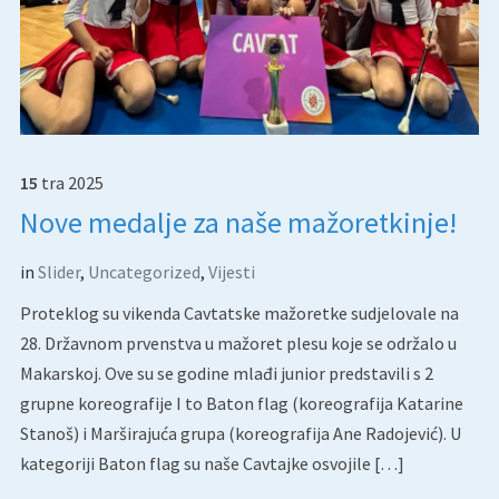
15
tra
2025
Nove medalje za naše mažoretkinje!
in
Slider
,
Uncategorized
,
Vijesti
Proteklog su vikenda Cavtatske mažoretke sudjelovale na
28. Državnom prvenstva u mažoret plesu koje se održalo u
Makarskoj. Ove su se godine mlađi junior predstavili s 2
grupne koreografije I to Baton flag (koreografija Katarine
Stanoš) i Marširajuća grupa (koreografija Ane Radojević). U
kategoriji Baton flag su naše Cavtajke osvojile […]