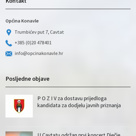
Kontakt
Općina Konavle
Trumbićev put 7, Cavtat
+385 (0)20 478401
info@opcinakonavle.hr
Posljedne objave
P O Z I V za dostavu prijedloga
kandidata za dodjelu javnih priznanja
U Cavtatu održan prvi koncert Dječje