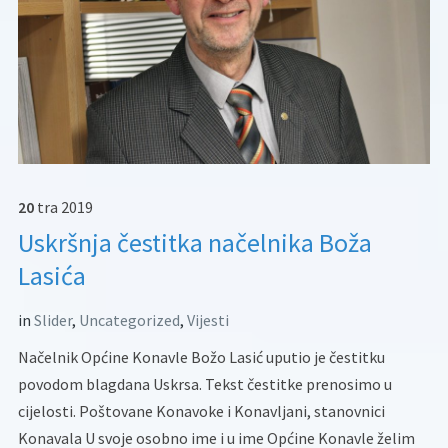
20
tra
2019
Uskršnja čestitka načelnika Boža
Lasića
in
Slider
,
Uncategorized
,
Vijesti
Načelnik Općine Konavle Božo Lasić uputio je čestitku
povodom blagdana Uskrsa. Tekst čestitke prenosimo u
cijelosti. Poštovane Konavoke i Konavljani, stanovnici
Konavala U svoje osobno ime i u ime Općine Konavle želim