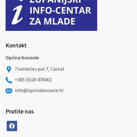
Kontakt
Općina Konavle
Trumbićev put 7, Cavtat
+385 (0)20 478401
info@opcinakonavle.hr
Pratite nas
facebook