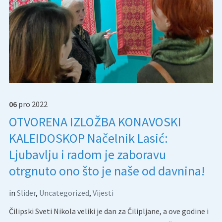
06
pro
2022
OTVORENA IZLOŽBA KONAVOSKI
KALEIDOSKOP Načelnik Lasić:
Ljubavlju i radom je zaboravu
otrgnuto ono što je naše od davnina!
in
Slider
,
Uncategorized
,
Vijesti
Čilipski Sveti Nikola veliki je dan za Čilipljane, a ove godine i