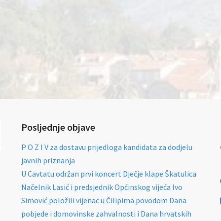
Posljednje objave
P O Z I V za dostavu prijedloga kandidata za dodjelu
javnih priznanja
U Cavtatu održan prvi koncert Dječje klape Škatulica
Načelnik Lasić i predsjednik Općinskog vijeća Ivo
Simović položili vijenac u Čilipima povodom Dana
pobjede i domovinske zahvalnosti i Dana hrvatskih