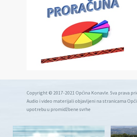
Copyright © 2017-2021 Općina Konavle. Sva prava pr
Audio i video materijali objavljeni na stranicama Opć
upotrebu u promidžbene svrhe