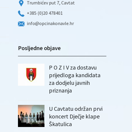
Trumbićev put 7, Cavtat
+385 (0)20 478401
info@opcinakonavle.hr
Posljedne objave
P O Z I V za dostavu
prijedloga kandidata
za dodjelu javnih
priznanja
U Cavtatu održan prvi
koncert Dječje klape
Škatulica