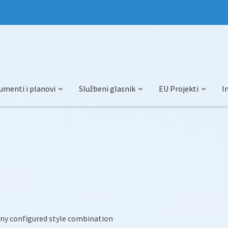
umenti i planovi
Službeni glasnik
EU Projekti
I
any configured style combination