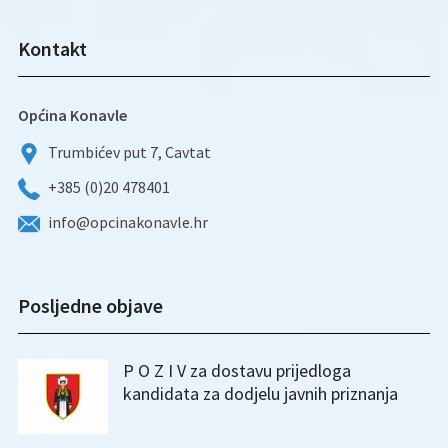
Kontakt
Općina Konavle
Trumbićev put 7, Cavtat
+385 (0)20 478401
info@opcinakonavle.hr
Posljedne objave
P O Z I V za dostavu prijedloga
kandidata za dodjelu javnih priznanja