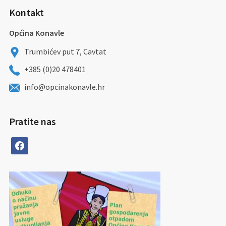
Kontakt
Općina Konavle
Trumbićev put 7, Cavtat
+385 (0)20 478401
info@opcinakonavle.hr
Pratite nas
facebook