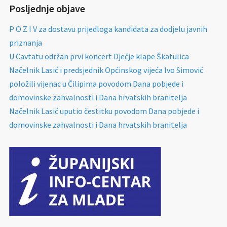
Posljednje objave
P O Z I V za dostavu prijedloga kandidata za dodjelu javnih
priznanja
U Cavtatu održan prvi koncert Dječje klape Škatulica
Načelnik Lasić i predsjednik Općinskog vijeća Ivo Simović
položili vijenac u Čilipima povodom Dana pobjede i
domovinske zahvalnosti i Dana hrvatskih branitelja
Načelnik Lasić uputio čestitku povodom Dana pobjede i
domovinske zahvalnosti i Dana hrvatskih branitelja