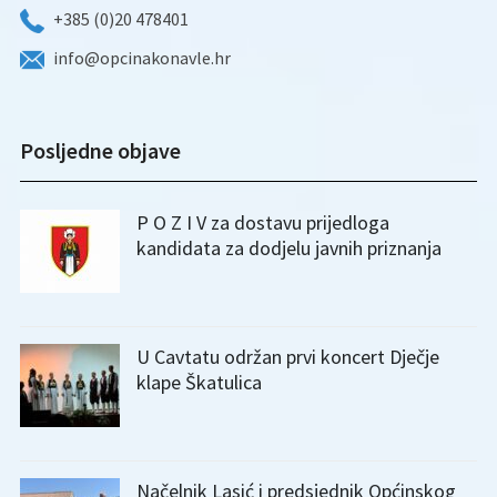
+385 (0)20 478401
info@opcinakonavle.hr
Posljedne objave
P O Z I V za dostavu prijedloga
kandidata za dodjelu javnih priznanja
U Cavtatu održan prvi koncert Dječje
klape Škatulica
Načelnik Lasić i predsjednik Općinskog