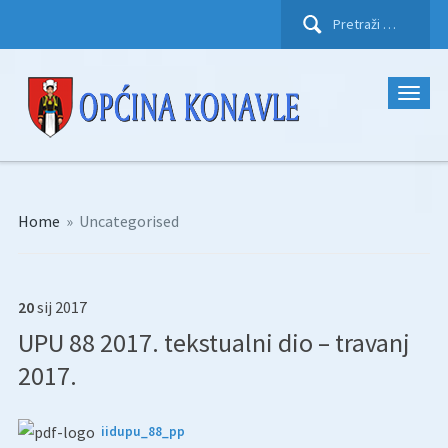
Pretraži:
Home
»
Uncategorised
20
sij
2017
UPU 88 2017. tekstualni dio – travanj
2017.
iidupu_88_pp