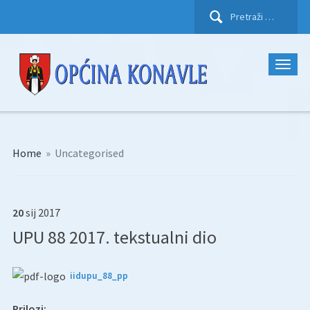
Pretraži:
Home
»
Uncategorised
20
sij
2017
UPU 88 2017. tekstualni dio
iidupu_88_pp
Prilozi: