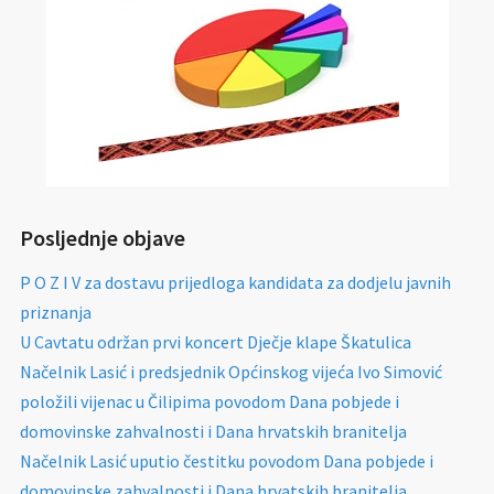
Posljednje objave
P O Z I V za dostavu prijedloga kandidata za dodjelu javnih
priznanja
U Cavtatu održan prvi koncert Dječje klape Škatulica
Načelnik Lasić i predsjednik Općinskog vijeća Ivo Simović
položili vijenac u Čilipima povodom Dana pobjede i
domovinske zahvalnosti i Dana hrvatskih branitelja
Načelnik Lasić uputio čestitku povodom Dana pobjede i
domovinske zahvalnosti i Dana hrvatskih branitelja