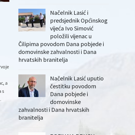
Načelnik Lasić i
predsjednik Općinskog
vijeća Ivo Simović
položili vijenac u
Čilipima povodom Dana pobjede i
domovinske zahvalnosti i Dana
hrvatskih branitelja
rvoje
Načelnik Lasić uputio
c, a
čestitku povodom
a s
Dana pobjede i
.
domovinske
zahvalnosti i Dana hrvatskih
branitelja