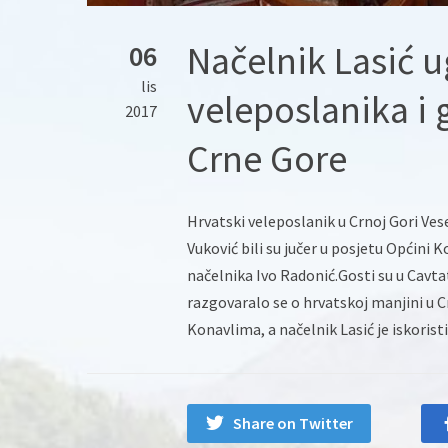
Načelnik Lasić u
06
lis
veleposlanika i 
2017
Crne Gore
Hrvatski veleposlanik u Crnoj Gori Ves
Vuković bili su jučer u posjetu Općini 
načelnika Ivo Radonić.
Gosti su u Cavta
razgovaralo se o hrvatskoj manjini u 
Konavlima, a načelnik Lasić je iskoris
Share on Twitter