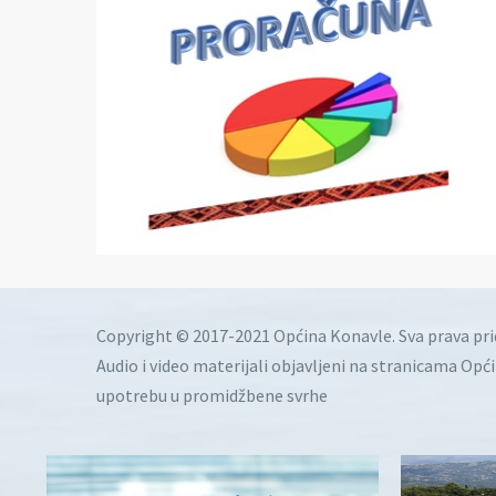
Copyright © 2017-2021 Općina Konavle. Sva prava pr
Audio i video materijali objavljeni na stranicama Opć
upotrebu u promidžbene svrhe