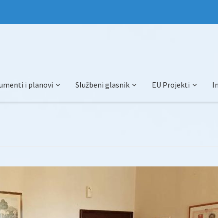
umenti i planovi
Službeni glasnik
EU Projekti
I