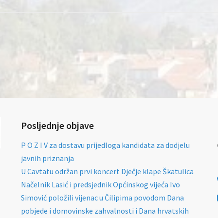
Posljednje objave
P O Z I V za dostavu prijedloga kandidata za dodjelu
javnih priznanja
U Cavtatu održan prvi koncert Dječje klape Škatulica
Načelnik Lasić i predsjednik Općinskog vijeća Ivo
Simović položili vijenac u Čilipima povodom Dana
pobjede i domovinske zahvalnosti i Dana hrvatskih