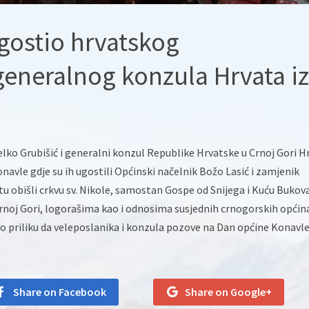
gostio hrvatskog
generalnog konzula Hrvata iz
elko Grubišić i generalni konzul Republike Hrvatske u Crnoj Gori H
Konavle gdje su ih ugostili Općinski načelnik Božo Lasić i zamjenik
tu obišli crkvu sv. Nikole, samostan Gospe od Snijega i Kuću Bukova
Crnoj Gori, logorašima kao i odnosima susjednih crnogorskih općin
tio priliku da veleposlanika i konzula pozove na Dan općine Konavle
Share on Facebook
Share on Google+