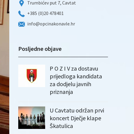
Trumbićev put 7, Cavtat
+385 (0)20 478401
info@opcinakonavle.hr
Posljedne objave
P O Z I V za dostavu
prijedloga kandidata
za dodjelu javnih
priznanja
U Cavtatu održan prvi
koncert Dječje klape
Škatulica