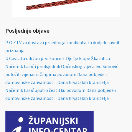
Posljednje objave
P O Z I V za dostavu prijedloga kandidata za dodjelu javnih
priznanja
U Cavtatu održan prvi koncert Dječje klape Škatulica
Načelnik Lasić i predsjednik Općinskog vijeća Ivo Simović
položili vijenac u Čilipima povodom Dana pobjede i
domovinske zahvalnosti i Dana hrvatskih branitelja
Načelnik Lasić uputio čestitku povodom Dana pobjede i
domovinske zahvalnosti i Dana hrvatskih branitelja