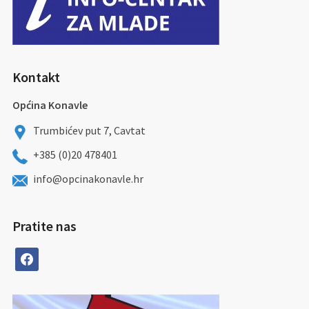
Kontakt
Općina Konavle
Trumbićev put 7, Cavtat
+385 (0)20 478401
info@opcinakonavle.hr
Pratite nas
facebook