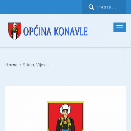
Pretraži:
Home
»
Slider
,
Vijesti