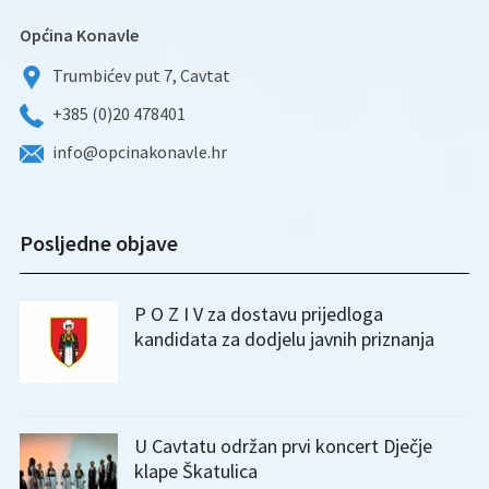
Općina Konavle
Trumbićev put 7, Cavtat
+385 (0)20 478401
info@opcinakonavle.hr
Posljedne objave
P O Z I V za dostavu prijedloga
kandidata za dodjelu javnih priznanja
U Cavtatu održan prvi koncert Dječje
klape Škatulica