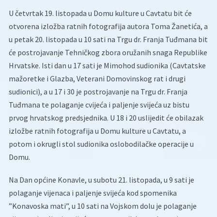
U četvrtak 19. listopada u Domu kulture u Cavtatu bit će
otvorena izložba ratnih fotografija autora Toma Žanetića, a
u petak 20. listopada u 10 sati na Trgu dr. Franja Tuđmana bit
će postrojavanje Tehničkog zbora oružanih snaga Republike
Hrvatske. Isti dan u 17 sati je Mimohod sudionika (Cavtatske
mažoretke i Glazba, Veterani Domovinskog rat i drugi
sudionici), a u 17 i 30 je postrojavanje na Trgu dr. Franja
Tuđmana te polaganje cvijeća i paljenje svijeća uz bistu
prvog hrvatskog predsjednika. U 18 i 20 uslijedit će obilazak
izložbe ratnih fotografija u Domu kulture u Cavtatu, a
potom i okrugli stol sudionika oslobodilačke operacije u
Domu.
Na Dan općine Konavle, u subotu 21. listopada, u 9 sati je
polaganje vijenaca i paljenje svijeća kod spomenika
”Konavoska mati”, u 10 sati na Vojskom dolu je polaganje