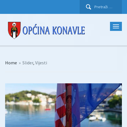
Pretraži:
Home
»
Slider
,
Vijesti