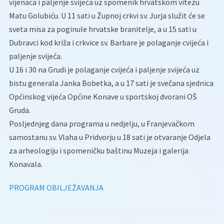
vijenaca i paljenje svijeća uz spomenik hrvatskom vitezu
Matu Golubiću. U 11 sati u Župnoj crkvi sv. Jurja služit će se
sveta misa za poginule hrvatske branitelje, a u 15 sati u
Dubravci kod križa i crkvice sv. Barbare je polaganje cvijeća i
paljenje svijeća.
U 16 i 30 na Grudi je polaganje cvijeća i paljenje svijeća uz
bistu generala Janka Bobetka, a u 17 sati je svečana sjednica
Općinskog vijeća Općine Konave u sportskoj dvorani OŠ
Gruda.
Posljednjeg dana programa u nedjelju, u Franjevačkom
samostanu sv. Vlaha u Pridvorju u 18 sati je otvaranje Odjela
za arheologiju i spomeničku baštinu Muzeja i galerija
Konavala.
PROGRAM OBILJEŽAVANJA