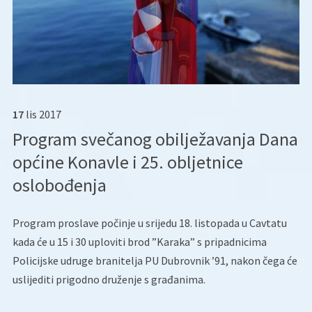
17
lis
2017
Program svečanog obilježavanja Dana
općine Konavle i 25. obljetnice
oslobođenja
Program proslave počinje u srijedu 18. listopada u Cavtatu
kada će u 15 i 30 uploviti brod ”Karaka” s pripadnicima
Policijske udruge branitelja PU Dubrovnik ’91, nakon čega će
uslijediti prigodno druženje s građanima.