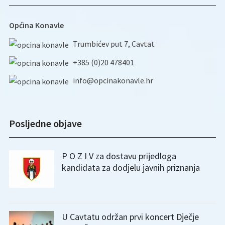
Općina Konavle
Trumbićev put 7, Cavtat
+385 (0)20 478401
info@opcinakonavle.hr
Posljedne objave
P O Z I V za dostavu prijedloga
kandidata za dodjelu javnih priznanja
U Cavtatu održan prvi koncert Dječje