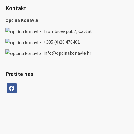
Kontakt
Općina Konavle
Trumbićev put 7, Cavtat
+385 (0)20 478401
info@opcinakonavle.hr
Pratite nas
facebook