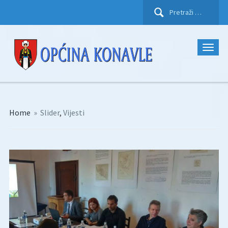
Pretraži:
Home
»
Slider
,
Vijesti