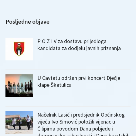
Posljedne objave
P O Z I V za dostavu prijedloga
kandidata za dodjelu javnih priznanja
U Cavtatu održan prvi koncert Dječje
klape Škatulica
Načelnik Lasić i predsjednik Općinskog
vijeća Ivo Simović položili vijenac u
Čilipima povodom Dana pobjede i
domovinske zahvalnosti i Dana hrvatskih