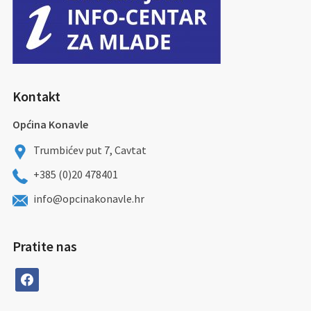
Kontakt
Općina Konavle
Trumbićev put 7, Cavtat
+385 (0)20 478401
info@opcinakonavle.hr
Pratite nas
facebook