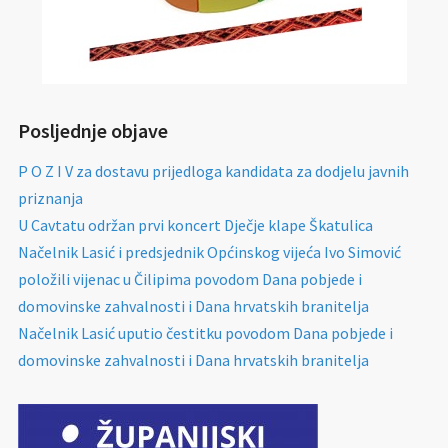
Posljednje objave
P O Z I V za dostavu prijedloga kandidata za dodjelu javnih
priznanja
U Cavtatu održan prvi koncert Dječje klape Škatulica
Načelnik Lasić i predsjednik Općinskog vijeća Ivo Simović
položili vijenac u Čilipima povodom Dana pobjede i
domovinske zahvalnosti i Dana hrvatskih branitelja
Načelnik Lasić uputio čestitku povodom Dana pobjede i
domovinske zahvalnosti i Dana hrvatskih branitelja