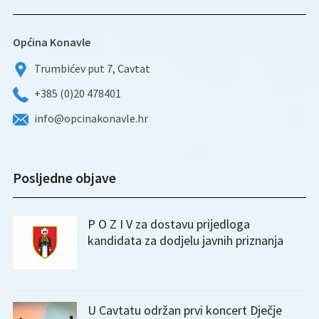
Općina Konavle
Trumbićev put 7, Cavtat
+385 (0)20 478401
info@opcinakonavle.hr
Posljedne objave
P O Z I V za dostavu prijedloga
kandidata za dodjelu javnih priznanja
U Cavtatu održan prvi koncert Dječje