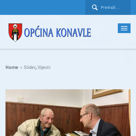
Pretraži:
Home
»
Slider
,
Vijesti