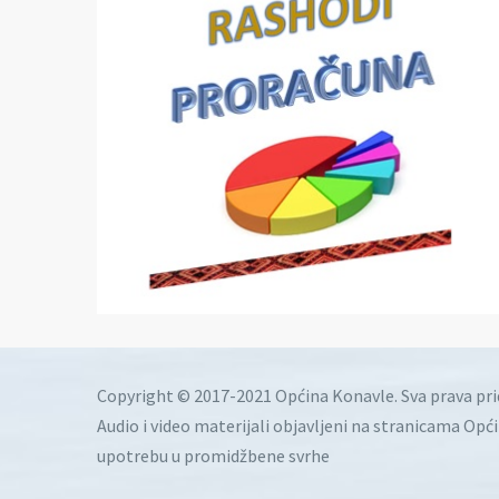
Copyright © 2017-2021 Općina Konavle. Sva prava pr
Audio i video materijali objavljeni na stranicama Opć
upotrebu u promidžbene svrhe