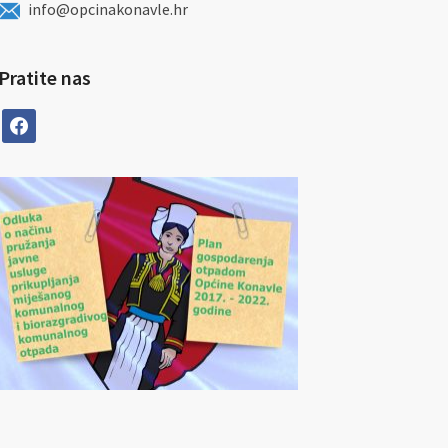
info@opcinakonavle.hr
Pratite nas
facebook