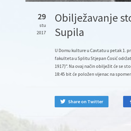
Obilježavanje st
29
stu
Supila
2017
U Domu kulture u Cavtatu u petak 1. pro
fakulteta u Splitu Stjepan Ćosić održ
1917)”.
Na ovaj način obilježit će se s
18:45 bit će položen vijenac na spomen
Share on Twitter