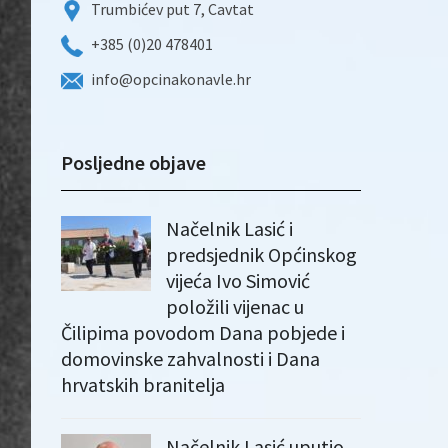
Trumbićev put 7, Cavtat
+385 (0)20 478401
info@opcinakonavle.hr
Posljedne objave
Načelnik Lasić i
predsjednik Općinskog
vijeća Ivo Simović
položili vijenac u
Čilipima povodom Dana pobjede i
domovinske zahvalnosti i Dana
hrvatskih branitelja
Načelnik Lasić uputio