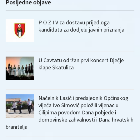
Posljedne objave
P O Z I V za dostavu prijedloga
kandidata za dodjelu javnih priznanja
U Cavtatu održan prvi koncert Dječje
klape Škatulica
Načelnik Lasić i predsjednik Općinskog
vijeća Ivo Simović položili vijenac u
Čilipima povodom Dana pobjede i
domovinske zahvalnosti i Dana hrvatskih
branitelja