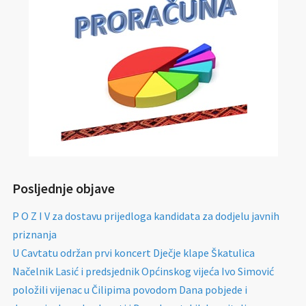
Posljednje objave
P O Z I V za dostavu prijedloga kandidata za dodjelu javnih
priznanja
U Cavtatu održan prvi koncert Dječje klape Škatulica
Načelnik Lasić i predsjednik Općinskog vijeća Ivo Simović
položili vijenac u Čilipima povodom Dana pobjede i