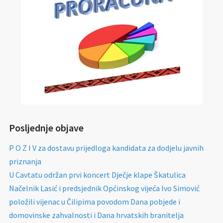
Posljednje objave
P O Z I V za dostavu prijedloga kandidata za dodjelu javnih
priznanja
U Cavtatu održan prvi koncert Dječje klape Škatulica
Načelnik Lasić i predsjednik Općinskog vijeća Ivo Simović
položili vijenac u Čilipima povodom Dana pobjede i
domovinske zahvalnosti i Dana hrvatskih branitelja