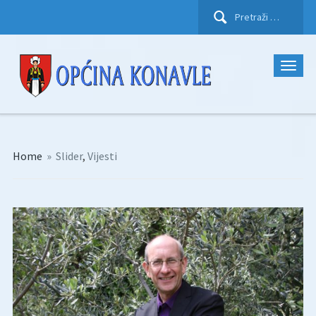
Pretraži:
Home
»
Slider
,
Vijesti