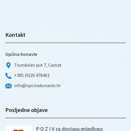
Kontakt
Općina Konavle
Trumbićev put 7, Cavtat
+385 (0)20 478401
info@opcinakonavle.hr
Posljedne objave
P O Z I V za dostavu prijedloga