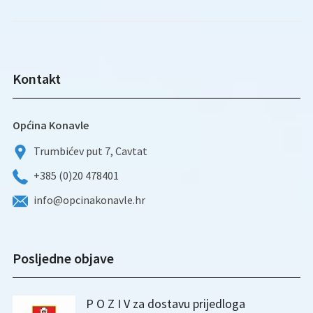
Kontakt
Općina Konavle
Trumbićev put 7, Cavtat
+385 (0)20 478401
info@opcinakonavle.hr
Posljedne objave
P O Z I V za dostavu prijedloga