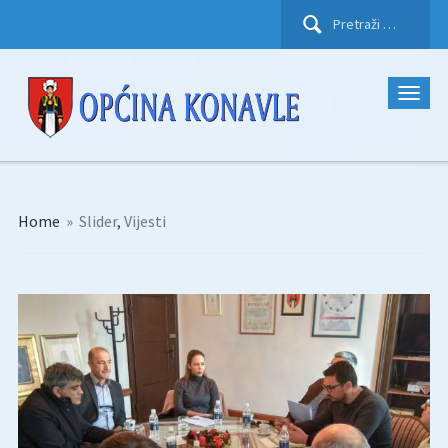
Pretraži:
Home
»
Slider
,
Vijesti