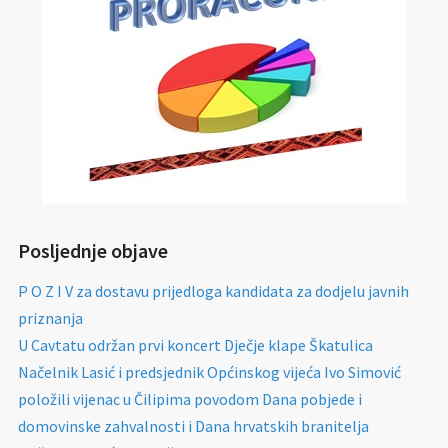
Posljednje objave
P O Z I V za dostavu prijedloga kandidata za dodjelu javnih
priznanja
U Cavtatu održan prvi koncert Dječje klape Škatulica
Načelnik Lasić i predsjednik Općinskog vijeća Ivo Simović
položili vijenac u Čilipima povodom Dana pobjede i
domovinske zahvalnosti i Dana hrvatskih branitelja