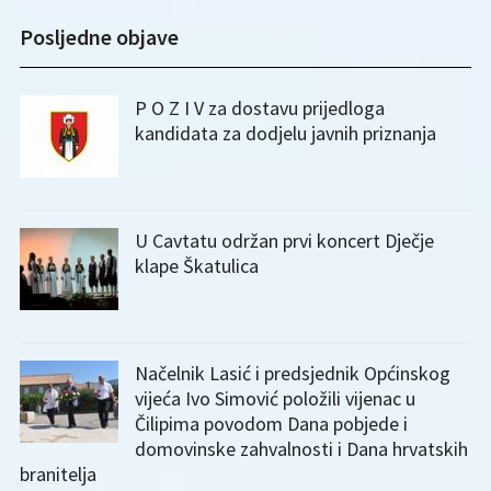
Posljedne objave
P O Z I V za dostavu prijedloga
kandidata za dodjelu javnih priznanja
U Cavtatu održan prvi koncert Dječje
klape Škatulica
Načelnik Lasić i predsjednik Općinskog
vijeća Ivo Simović položili vijenac u
Čilipima povodom Dana pobjede i
domovinske zahvalnosti i Dana hrvatskih
branitelja