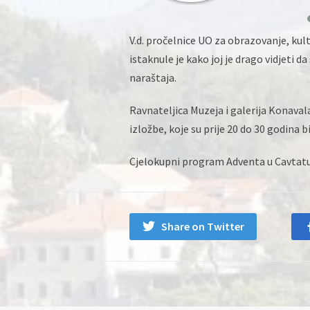
V.d. pročelnice UO za obrazovanje, ku
istaknule je kako joj je drago vidjeti 
naraštaja.
Ravnateljica Muzeja i galerija Konaval
izložbe, koje su prije 20 do 30 godina 
Cjelokupni program Adventa u Cavtat
Share on Twitter