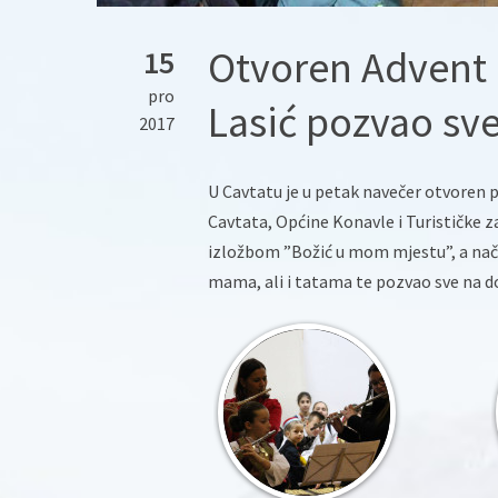
Otvoren Advent 
15
pro
Lasić pozvao sv
2017
U Cavtatu je u petak navečer otvoren 
Cavtata, Općine Konavle i Turističke 
izložbom ”Božić u mom mjestu”, a nač
mama, ali i tatama te pozvao sve na do