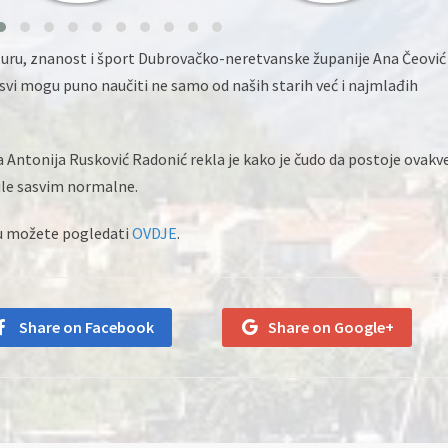
lturu, znanost i šport Dubrovačko-neretvanske županije Ana Čeović
da svi mogu puno naučiti ne samo od naših starih već i najmlađih
a Antonija Rusković Radonić rekla je kako je čudo da postoje ovakv
bile sasvim normalne.
u možete pogledati
OVDJE
.
Share on Facebook
Share on Google+