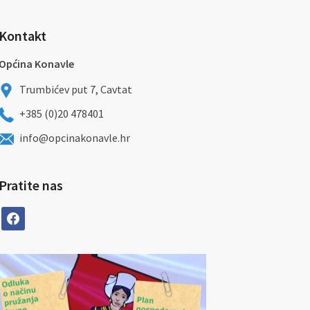
Kontakt
Općina Konavle
Trumbićev put 7, Cavtat
+385 (0)20 478401
info@opcinakonavle.hr
Pratite nas
facebook