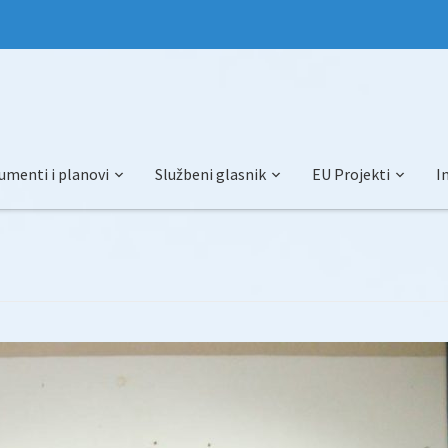
umenti i planovi
Službeni glasnik
EU Projekti
I