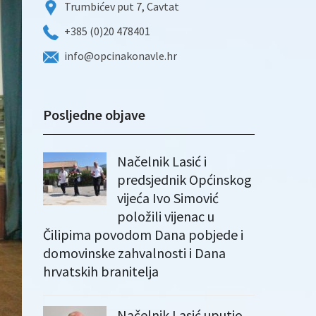
Trumbićev put 7, Cavtat
+385 (0)20 478401
info@opcinakonavle.hr
Posljedne objave
Načelnik Lasić i
predsjednik Općinskog
vijeća Ivo Simović
položili vijenac u
Čilipima povodom Dana pobjede i
domovinske zahvalnosti i Dana
hrvatskih branitelja
Načelnik Lasić uputio